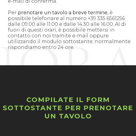
e-mail di conferma.
Per
prenotare un tavolo a breve termine
, è
possibile telefonare al numero +39 335 6561256
dalle 09:00 alle 11:00 e dalle 14:30 alle 16:00. Al di
fuori di questi orari, è possibile mettersi in
contatto con noi tramite e-mail oppure
utilizzando il modulo sottostante; normalmente
rispondiamo entro 24 ore.
COMPILATE IL FORM
SOTTOSTANTE PER PRENOTARE
UN TAVOLO