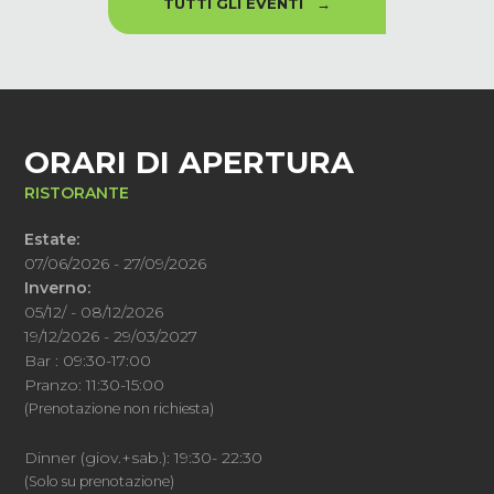
TUTTI GLI EVENTI →
ORARI DI APERTURA
RISTORANTE
Estate:
07/06/2026 - 27/09/2026
Inverno:
05/12/ - 08/12/2026
19/12/2026 - 29/03/2027
Bar : 09:30-17:00
Pranzo: 11:30-15:00
(Prenotazione non richiesta)
Dinner (giov.+sab.): 19:30- 22:30
(Solo su prenotazione)