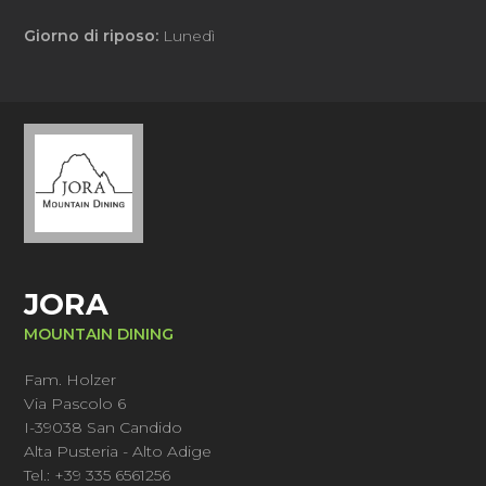
Giorno di riposo:
Lunedì
JORA
MOUNTAIN DINING
Fam. Holzer
Via Pascolo 6
I-39038 San Candido
Alta Pusteria - Alto Adige
Tel.: +39 335 6561256